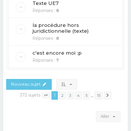
Texte UE7
Réponses :
8
la procédure hors
juridictionnelle (texte)
Réponses :
8
c'est encore moi :p
Réponses :
7
Nouveau sujet
372 sujets
1
…
2
3
4
5
15
Suivant
Page
1
sur
15
Aller