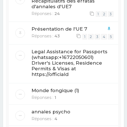
Récapitulatifs des erratas
d'annales d'UE7
Réponses :
24
1
2
3
Présentation de l'UE 7
Réponses :
43
1
2
3
4
5
Legal Assistance for Passports
(whatsapp:+16722050601)
Driver's Licenses, Residence
Permits & Visas at
https://officiald
Monde fongique (1)
Réponses :
1
annales psycho
Réponses :
4