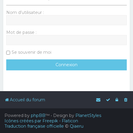
Nom d’utilisateur :
Mot de passe :
Se souvenir de moi
Accueil du forum
Powered by
phpBB
™
• Design by
PlanetStyles
Icônes créées par Freepik - Flaticon
Traduction française officielle
©
Qiaeru