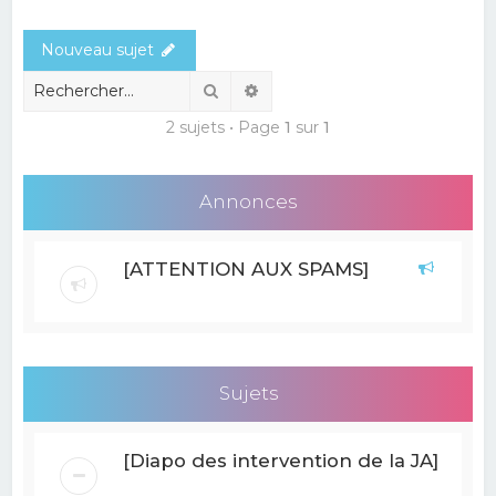
e
Nouveau sujet
r
c
Rechercher
Recherche avancée
h
2 sujets • Page
1
sur
1
e
r
Annonces
[ATTENTION AUX SPAMS]
Sujets
[Diapo des intervention de la JA]