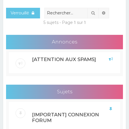
e
Rechercher
Recherche
Verrouillé
r
c
5 sujets • Page
1
sur
1
h
e
Annonces
r
[ATTENTION AUX SPAMS]
Sujets
[IMPORTANT] CONNEXION
FORUM