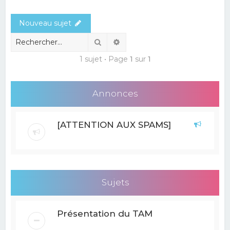
e
Nouveau sujet
r
c
Rechercher
Recherche avancée
h
1 sujet • Page
1
sur
1
e
r
Annonces
[ATTENTION AUX SPAMS]
Sujets
Présentation du TAM