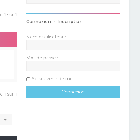
ge
1
sur
1
Connexion
•
Inscription
Nom d’utilisateur :
Mot de passe :
Se souvenir de moi
ge
1
sur
1
r