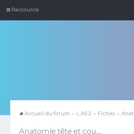
Raccourcis
Accueil du forum
L.AS 2
Fiches
Anato
Anatomie tête et cou,...