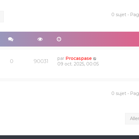
0 sujet • Pa
ercher
Recherche avancée
par
Procaspase
0
90031
09 oct. 2025, 00:05
0 sujet • Pa
Alle