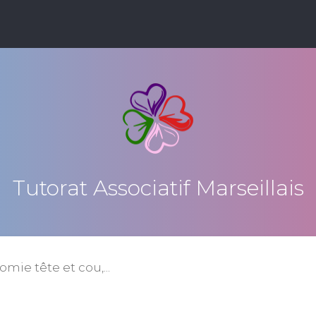
Tutorat Associatif Marseillais
mie tête et cou,...