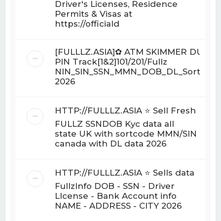
Driver's Licenses, Residence
Permits & Visas at
https://officiald
[FULLLZ.ASIA]✿ ATM SKIMMER DUMP
PIN Track[1&2]101/201/Fullz
NIN_SIN_SSN_MMN_DOB_DL_Sortcod
2026
HTTP://FULLLZ.ASIA ⭐️ Sell Fresh
FULLZ SSNDOB Kyc data all
state UK with sortcode MMN/SIN
canada with DL data 2026
HTTP://FULLLZ.ASIA ⭐️ Sells data
FullzInfo DOB - SSN - Driver
LIcense - Bank Account info
NAME - ADDRESS - CITY 2026