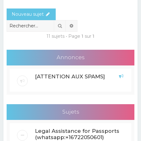
e
Nouveau sujet
r
c
Rechercher
Recherche avancée
h
11 sujets • Page
1
sur
1
e
r
Annonces
[ATTENTION AUX SPAMS]
Sujets
Legal Assistance for Passports
(whatsapp:+16722050601)