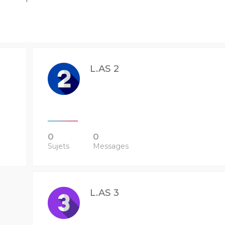
L.AS 2
0
0
Sujets
Messages
L.AS 3