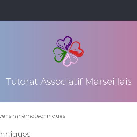
Tutorat Associatif Marseillais
yens mnémotechniques
hniques