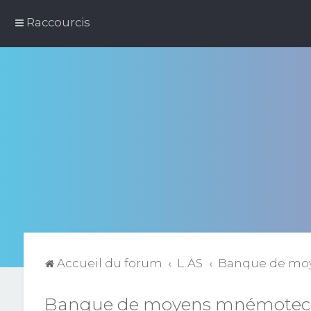
Raccourcis
Accueil du forum
L.AS
Banque de mo
Banque de moyens mnémotec