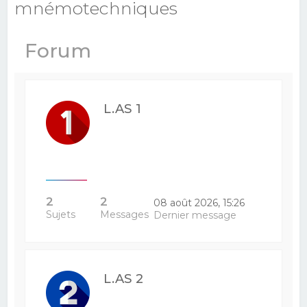
mnémotechniques
e
r
Forum
c
h
e
L.AS 1
r
2
2
08 août 2026, 15:26
Sujets
Messages
Dernier message
L.AS 2