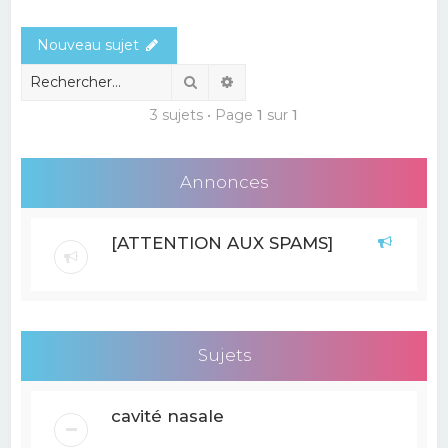
e
Nouveau sujet
r
c
Rechercher
Recherche avancée
h
3 sujets • Page
1
sur
1
e
r
Annonces
[ATTENTION AUX SPAMS]
Sujets
cavité nasale