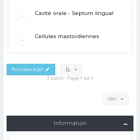
Cavité orale - Septum lingual
Cellules mastoïdiennes
Nouveau sujet
3 sujets • Page
1
sur
1
Aller
Information