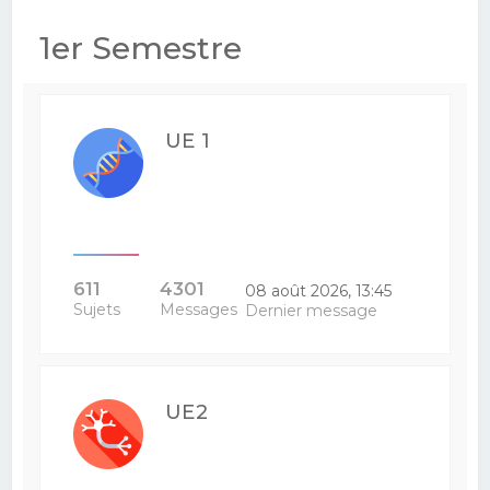
e
1er Semestre
r
c
h
UE 1
e
r
611
4301
08 août 2026, 13:45
Sujets
Messages
Dernier message
UE2