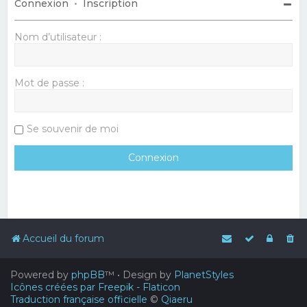
Connexion
•
Inscription
Nom d’utilisateur :
Mot de passe :
Se souvenir de moi
Accueil du forum
Powered by
phpBB
™
• Design by
PlanetStyles
Icônes créées par Freepik - Flaticon
Traduction française officielle
©
Qiaeru