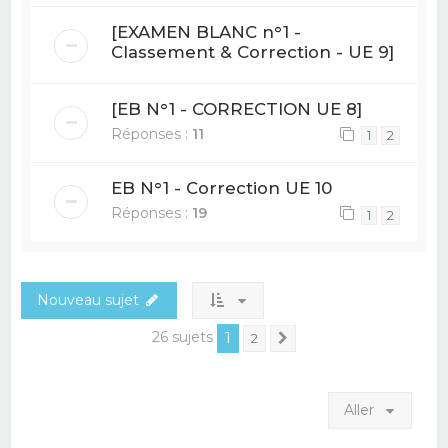
[EXAMEN BLANC n°1 -
Classement & Correction - UE 9]
[EB N°1 - CORRECTION UE 8]
Réponses :
11
1
2
EB N°1 - Correction UE 10
Réponses :
19
1
2
Nouveau sujet
26 sujets
1
2
Suivant
Aller