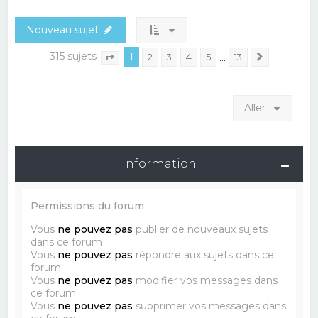
Nouveau sujet
315 sujets
1
…
2
3
4
5
13
Suivant
Page
1
sur
13
Aller
Information
Permissions du forum
Vous
ne pouvez pas
publier de nouveaux sujets
dans ce forum
Vous
ne pouvez pas
répondre aux sujets dans ce
forum
Vous
ne pouvez pas
modifier vos messages dans
ce forum
Vous
ne pouvez pas
supprimer vos messages dans