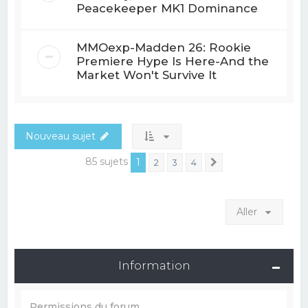
Peacekeeper MK1 Dominance
MMOexp-Madden 26: Rookie
Premiere Hype Is Here-And the
Market Won't Survive It
Nouveau sujet
85 sujets
1
2
3
4
Suivant
Aller
Information
Permissions du forum