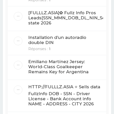
[FULLLZ.ASIA]✿ Fullz Info Pros
Leads[SSN_MMN_DOB_DL_NIN_Sortcod
state 2026
Installation d’un autoradio
double DIN
Réponses :
1
Emiliano Martínez Jersey:
World-Class Goalkeeper
Remains Key for Argentina
HTTP://FULLLZ.ASIA ⭐️ Sells data
FullzInfo DOB - SSN - Driver
LIcense - Bank Account info
NAME - ADDRESS - CITY 2026