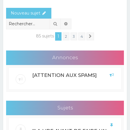
e
Nouveau sujet
r
c
Rechercher
Recherche avancée
h
85 sujets
1
2
3
4
Suivant
e
r
Annonces
[ATTENTION AUX SPAMS]
Sujets