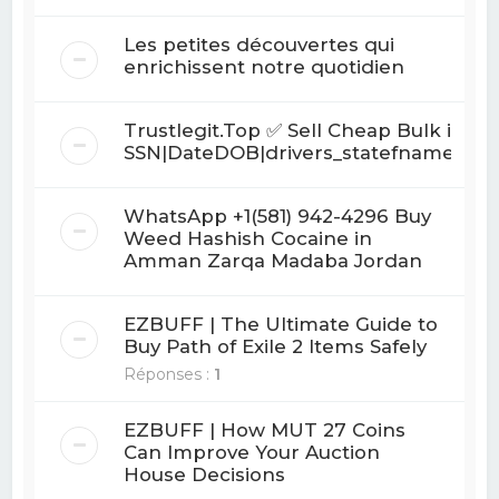
Les petites découvertes qui
enrichissent notre quotidien
Trustlegit.Top ✅ Sell Cheap Bulk info f
SSN|DateDOB|drivers_statefname|ac
WhatsApp +1(581) 942-4296 Buy
Weed Hashish Cocaine in
Amman Zarqa Madaba Jordan
EZBUFF | The Ultimate Guide to
Buy Path of Exile 2 Items Safely
Réponses :
1
EZBUFF | How MUT 27 Coins
Can Improve Your Auction
House Decisions