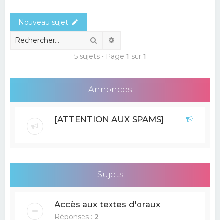
e
Nouveau sujet
r
c
Rechercher
Recherche avancée
h
5 sujets • Page
1
sur
1
e
r
Annonces
[ATTENTION AUX SPAMS]
Sujets
Accès aux textes d'oraux
Réponses :
2