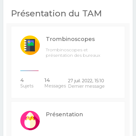
e
Présentation du TAM
r
c
h
Trombinoscopes
e
r
Trombinoscopes et
présentation des bureaux
4
14
27 juil. 2022, 15:10
Sujets
Messages
Dernier message
Présentation