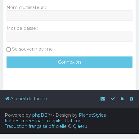
Nom d’utilisateur :
Mot de passe :
Se souvenir de moi
Accueil du forum
Powered by
phpBB
™
• Design by
PlanetStyles
Icônes créées par Freepik - Flaticon
Traduction française officielle
©
Qiaeru