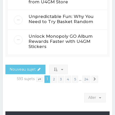
from U4GM Store
Unpredictable Fun: Why You
Need to Try Basket Random
Unlock Monopoly GO Album
Rewards Faster with U4GM
Stickers
Nouveau sujet
593 sujets
1
…
2
3
4
5
24
Suivant
Page
1
sur
24
Aller