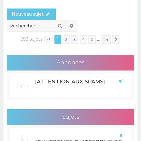
e
Nouveau sujet
r
c
Rechercher
Recherche avancée
h
593 sujets
1
…
2
3
4
5
24
Suivant
Page
1
sur
24
e
r
Annonces
[ATTENTION AUX SPAMS]
Sujets