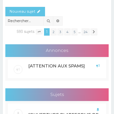
e
Nouveau sujet
r
c
Rechercher
Recherche avancée
h
593 sujets
1
…
2
3
4
5
24
Suivant
Page
1
sur
24
e
r
Annonces
[ATTENTION AUX SPAMS]
Sujets