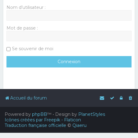
Nom d’utilisateur :
Mot de passe :
Se souvenir de moi
Accueil du forum
Powered by
phpBB
™
• Design by
PlanetStyles
Icônes créées par Freepik - Flaticon
Traduction française officielle
©
Qiaeru