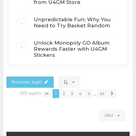
from U4GM Store
Unpredictable Fun: Why You
Need to Try Basket Random
Unlock Monopoly GO Album
Rewards Faster with U4GM
Stickers
Nouveau sujet
593 sujets
1
…
2
3
4
5
24
Suivant
Page
1
sur
24
Aller