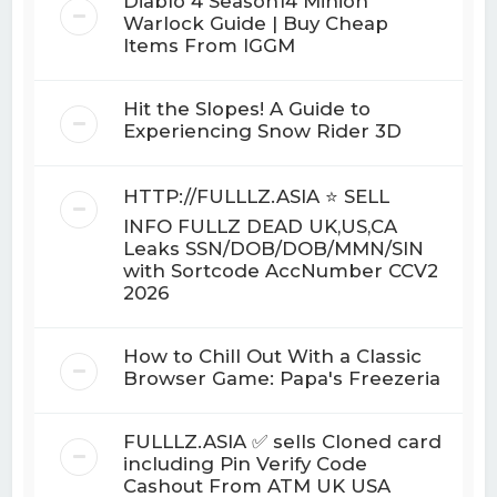
Diablo 4 Season14 Minion
Warlock Guide | Buy Cheap
Items From IGGM
Hit the Slopes! A Guide to
Experiencing Snow Rider 3D
HTTP://FULLLZ.ASIA ⭐️ SELL
INFO FULLZ DEAD UK,US,CA
Leaks SSN/DOB/DOB/MMN/SIN
with Sortcode AccNumber CCV2
2026
How to Chill Out With a Classic
Browser Game: Papa's Freezeria
FULLLZ.ASIA ✅ sells Cloned card
including Pin Verify Code
Cashout From ATM UK USA