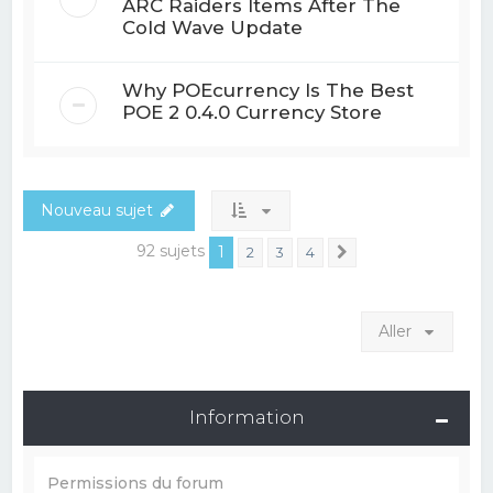
ARC Raiders Items After The
Cold Wave Update
Why POEcurrency Is The Best
POE 2 0.4.0 Currency Store
Nouveau sujet
92 sujets
1
2
3
4
Suivant
Aller
Information
Permissions du forum