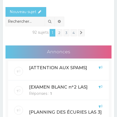
e
Nouveau sujet
r
c
Rechercher
Recherche avancée
h
92 sujets
1
2
3
4
Suivant
e
r
Annonces
[ATTENTION AUX SPAMS]
[EXAMEN BLANC n°2 LAS]
Réponses :
1
[PLANNING DES ÉCURIES LAS 3]