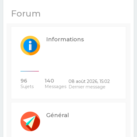
e
Forum
r
c
h
Informations
e
r
96
140
08 août 2026, 15:02
Sujets
Messages
Dernier message
Général