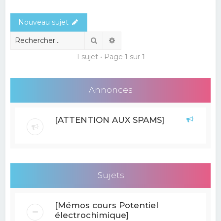
e
Nouveau sujet
r
c
Rechercher
Recherche avancée
h
1 sujet • Page
1
sur
1
e
r
Annonces
[ATTENTION AUX SPAMS]
Sujets
[Mémos cours Potentiel
électrochimique]