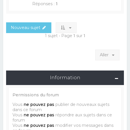
Réponses :
1
Nouveau sujet
1 sujet • Page
1
sur
1
Aller
Information
Permissions du forum
Vous
ne pouvez pas
publier de nouveaux sujets
dans ce forum
Vous
ne pouvez pas
répondre aux sujets dans ce
forum
Vous
ne pouvez pas
modifier vos messages dans