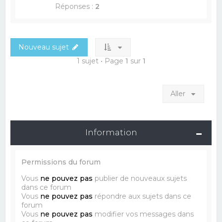
Réponses :
2
Nouveau sujet
1 sujet • Page
1
sur
1
Aller
Information
Permissions du forum
Vous
ne pouvez pas
publier de nouveaux sujets
dans ce forum
Vous
ne pouvez pas
répondre aux sujets dans ce
forum
Vous
ne pouvez pas
modifier vos messages dans