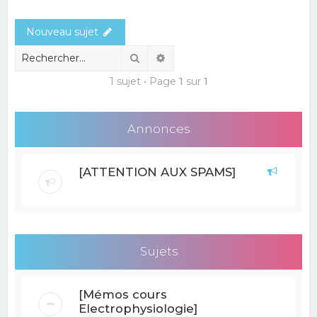
e
Nouveau sujet
r
c
Rechercher
Recherche avancée
h
1 sujet • Page
1
sur
1
e
r
Annonces
[ATTENTION AUX SPAMS]
Sujets
[Mémos cours
Electrophysiologie]