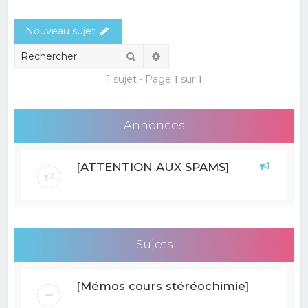
e
Nouveau sujet
r
c
Rechercher
Recherche avancée
h
1 sujet • Page
1
sur
1
e
r
Annonces
[ATTENTION AUX SPAMS]
Sujets
[Mémos cours stéréochimie]