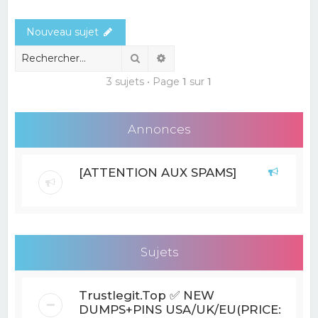
e
Nouveau sujet
r
c
Rechercher
Recherche avancée
h
3 sujets • Page
1
sur
1
e
r
Annonces
[ATTENTION AUX SPAMS]
Sujets
Trustlegit.Top ✅ NEW
DUMPS+PINS USA/UK/EU(PRICE: