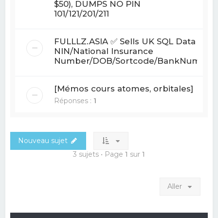
$50), DUMPS NO PIN
101/121/201/211
FULLLZ.ASIA ✅ Sells UK SQL Data
NIN/National Insurance
Number/DOB/Sortcode/BankNum
[Mémos cours atomes, orbitales]
Réponses :
1
Nouveau sujet
3 sujets • Page
1
sur
1
Aller