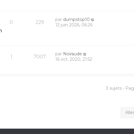
par
dumpstop10
0
229
12 juin 2026, 06:26
m
par
Noiraude
1
7007
16 oct. 2020, 21:52
3 sujets • Pa
Alle