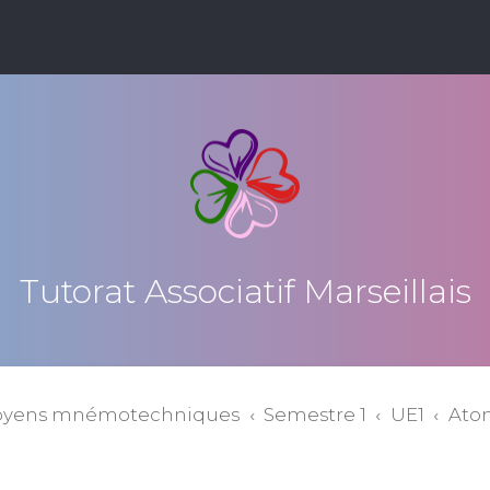
Tutorat Associatif Marseillais
oyens mnémotechniques
Semestre 1
UE1
Atom