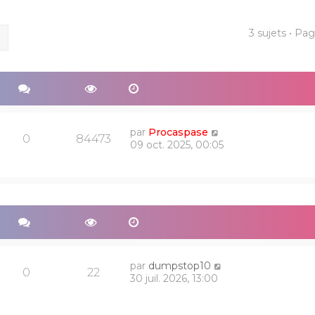
3 sujets • Pa
ercher
Recherche avancée
par
Procaspase
0
84473
09 oct. 2025, 00:05
par
dumpstop10
0
22
30 juil. 2026, 13:00