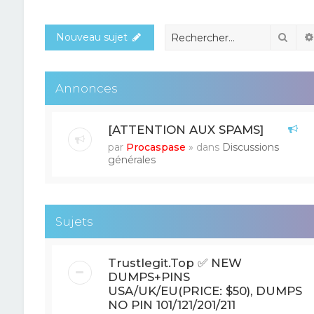
Rech
Nouveau sujet
Annonces
[ATTENTION AUX SPAMS]
par
Procaspase
» dans
Discussions
générales
Sujets
Trustlegit.Top ✅ NEW
DUMPS+PINS
USA/UK/EU(PRICE: $50), DUMPS
NO PIN 101/121/201/211