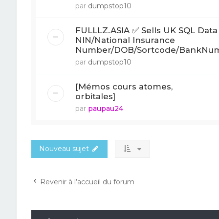
par
dumpstop10
FULLLZ.ASIA ✅ Sells UK SQL Data
NIN/National Insurance
Number/DOB/Sortcode/BankNu
par
dumpstop10
[Mémos cours atomes,
orbitales]
par
paupau24
Nouveau sujet
Revenir à l’accueil du forum