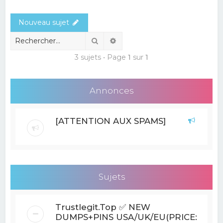
e
Nouveau sujet
r
c
Rechercher
Recherche avancée
h
3 sujets • Page
1
sur
1
e
r
Annonces
[ATTENTION AUX SPAMS]
Sujets
Trustlegit.Top ✅ NEW
DUMPS+PINS USA/UK/EU(PRICE: