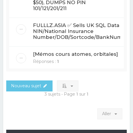
$50), DUMPS NO PIN
101/121/201/211
FULLLZ.ASIA ✅ Sells UK SQL Data
NIN/National Insurance
Number/DOB/Sortcode/BankNum
[Mémos cours atomes, orbitales]
Réponses :
1
Nouveau sujet
3 sujets • Page
1
sur
1
Aller