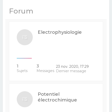
e
Forum
r
c
h
Electrophysiologie
e
r
1
3
23 nov. 2020, 17:29
Sujets
Messages
Dernier message
Potentiel
électrochimique