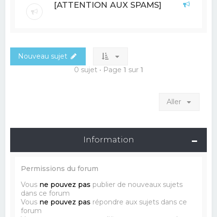
[ATTENTION AUX SPAMS]
Nouveau sujet
0 sujet • Page
1
sur
1
Aller
Information
Permissions du forum
Vous
ne pouvez pas
publier de nouveaux sujets
dans ce forum
Vous
ne pouvez pas
répondre aux sujets dans ce
forum