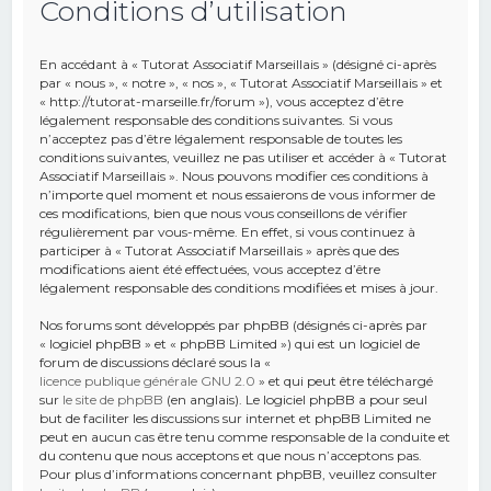
Conditions d’utilisation
e
r
En accédant à « Tutorat Associatif Marseillais » (désigné ci-après
c
par « nous », « notre », « nos », « Tutorat Associatif Marseillais » et
« http://tutorat-marseille.fr/forum »), vous acceptez d’être
h
légalement responsable des conditions suivantes. Si vous
n’acceptez pas d’être légalement responsable de toutes les
e
conditions suivantes, veuillez ne pas utiliser et accéder à « Tutorat
r
Associatif Marseillais ». Nous pouvons modifier ces conditions à
n’importe quel moment et nous essaierons de vous informer de
ces modifications, bien que nous vous conseillons de vérifier
régulièrement par vous-même. En effet, si vous continuez à
participer à « Tutorat Associatif Marseillais » après que des
modifications aient été effectuées, vous acceptez d’être
légalement responsable des conditions modifiées et mises à jour.
Nos forums sont développés par phpBB (désignés ci-après par
« logiciel phpBB » et « phpBB Limited ») qui est un logiciel de
forum de discussions déclaré sous la «
licence publique générale GNU 2.0
» et qui peut être téléchargé
sur
le site de phpBB
(en anglais). Le logiciel phpBB a pour seul
but de faciliter les discussions sur internet et phpBB Limited ne
peut en aucun cas être tenu comme responsable de la conduite et
du contenu que nous acceptons et que nous n’acceptons pas.
Pour plus d’informations concernant phpBB, veuillez consulter