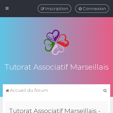
Inscription
Connexion
Tutorat Associatif Marseillais
R
Accueil du forum
e
c
Tutorat Associatif Marseillais -
h