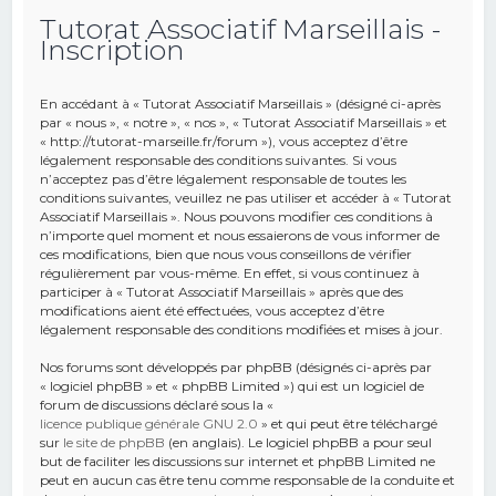
Tutorat Associatif Marseillais -
e
Inscription
r
c
En accédant à « Tutorat Associatif Marseillais » (désigné ci-après
h
par « nous », « notre », « nos », « Tutorat Associatif Marseillais » et
« http://tutorat-marseille.fr/forum »), vous acceptez d’être
e
légalement responsable des conditions suivantes. Si vous
r
n’acceptez pas d’être légalement responsable de toutes les
conditions suivantes, veuillez ne pas utiliser et accéder à « Tutorat
Associatif Marseillais ». Nous pouvons modifier ces conditions à
n’importe quel moment et nous essaierons de vous informer de
ces modifications, bien que nous vous conseillons de vérifier
régulièrement par vous-même. En effet, si vous continuez à
participer à « Tutorat Associatif Marseillais » après que des
modifications aient été effectuées, vous acceptez d’être
légalement responsable des conditions modifiées et mises à jour.
Nos forums sont développés par phpBB (désignés ci-après par
« logiciel phpBB » et « phpBB Limited ») qui est un logiciel de
forum de discussions déclaré sous la «
licence publique générale GNU 2.0
» et qui peut être téléchargé
sur
le site de phpBB
(en anglais). Le logiciel phpBB a pour seul
but de faciliter les discussions sur internet et phpBB Limited ne
peut en aucun cas être tenu comme responsable de la conduite et