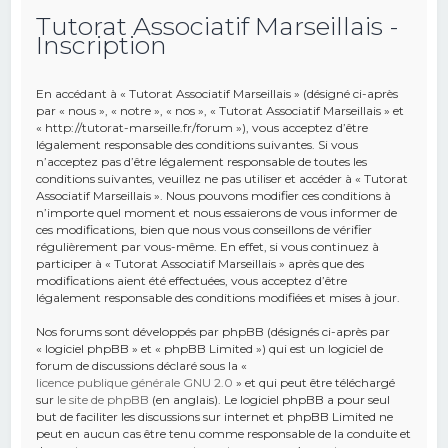
Tutorat Associatif Marseillais -
e
Inscription
r
c
En accédant à « Tutorat Associatif Marseillais » (désigné ci-après
h
par « nous », « notre », « nos », « Tutorat Associatif Marseillais » et
« http://tutorat-marseille.fr/forum »), vous acceptez d’être
e
légalement responsable des conditions suivantes. Si vous
r
n’acceptez pas d’être légalement responsable de toutes les
conditions suivantes, veuillez ne pas utiliser et accéder à « Tutorat
Associatif Marseillais ». Nous pouvons modifier ces conditions à
n’importe quel moment et nous essaierons de vous informer de
ces modifications, bien que nous vous conseillons de vérifier
régulièrement par vous-même. En effet, si vous continuez à
participer à « Tutorat Associatif Marseillais » après que des
modifications aient été effectuées, vous acceptez d’être
légalement responsable des conditions modifiées et mises à jour.
Nos forums sont développés par phpBB (désignés ci-après par
« logiciel phpBB » et « phpBB Limited ») qui est un logiciel de
forum de discussions déclaré sous la «
licence publique générale GNU 2.0
» et qui peut être téléchargé
sur
le site de phpBB
(en anglais). Le logiciel phpBB a pour seul
but de faciliter les discussions sur internet et phpBB Limited ne
peut en aucun cas être tenu comme responsable de la conduite et