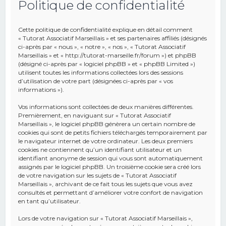
Politique de confidentialité
e
r
Cette politique de confidentialité explique en détail comment
c
« Tutorat Associatif Marseillais » et ses partenaires affiliés (désignés
ci-après par « nous », « notre », « nos », « Tutorat Associatif
h
Marseillais » et « http://tutorat-marseille.fr/forum ») et phpBB
(désigné ci-après par « logiciel phpBB » et « phpBB Limited »)
e
utilisent toutes les informations collectées lors des sessions
r
d’utilisation de votre part (désignées ci-après par « vos
informations »).
Vos informations sont collectées de deux manières différentes.
Premièrement, en naviguant sur « Tutorat Associatif
Marseillais », le logiciel phpBB génèrera un certain nombre de
cookies qui sont de petits fichiers téléchargés temporairement par
le navigateur internet de votre ordinateur. Les deux premiers
cookies ne contiennent qu’un identifiant utilisateur et un
identifiant anonyme de session qui vous sont automatiquement
assignés par le logiciel phpBB. Un troisième cookie sera créé lors
de votre navigation sur les sujets de « Tutorat Associatif
Marseillais », archivant de ce fait tous les sujets que vous avez
consultés et permettant d’améliorer votre confort de navigation
en tant qu’utilisateur.
Lors de votre navigation sur « Tutorat Associatif Marseillais »,