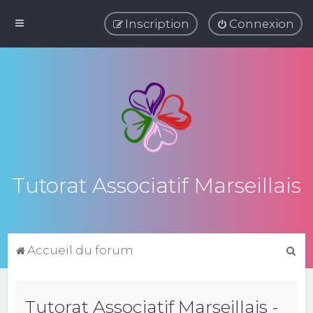
Inscription
Connexion
Tutorat Associatif Marseillais
R
Accueil du forum
e
c
Tutorat Associatif Marseillais -
h