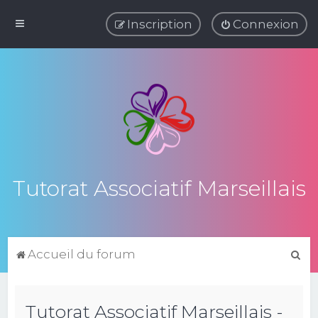
Inscription
Connexion
Tutorat Associatif Marseillais
R
Accueil du forum
e
c
Tutorat Associatif Marseillais -
h