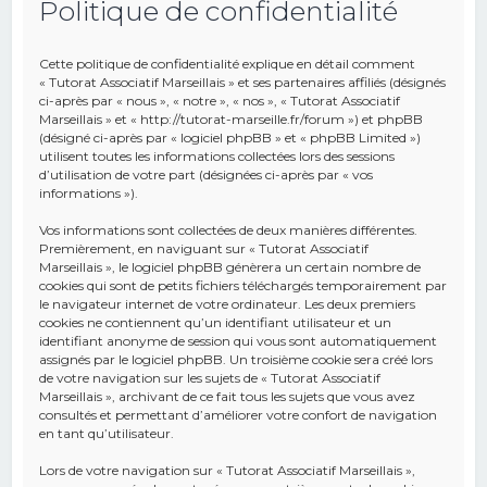
Politique de confidentialité
e
r
Cette politique de confidentialité explique en détail comment
c
« Tutorat Associatif Marseillais » et ses partenaires affiliés (désignés
ci-après par « nous », « notre », « nos », « Tutorat Associatif
h
Marseillais » et « http://tutorat-marseille.fr/forum ») et phpBB
(désigné ci-après par « logiciel phpBB » et « phpBB Limited »)
e
utilisent toutes les informations collectées lors des sessions
r
d’utilisation de votre part (désignées ci-après par « vos
informations »).
Vos informations sont collectées de deux manières différentes.
Premièrement, en naviguant sur « Tutorat Associatif
Marseillais », le logiciel phpBB génèrera un certain nombre de
cookies qui sont de petits fichiers téléchargés temporairement par
le navigateur internet de votre ordinateur. Les deux premiers
cookies ne contiennent qu’un identifiant utilisateur et un
identifiant anonyme de session qui vous sont automatiquement
assignés par le logiciel phpBB. Un troisième cookie sera créé lors
de votre navigation sur les sujets de « Tutorat Associatif
Marseillais », archivant de ce fait tous les sujets que vous avez
consultés et permettant d’améliorer votre confort de navigation
en tant qu’utilisateur.
Lors de votre navigation sur « Tutorat Associatif Marseillais »,