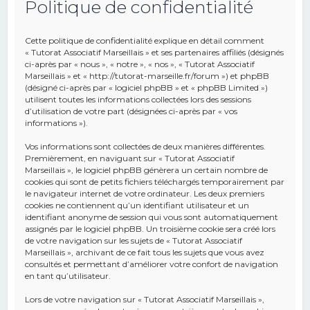
Politique de confidentialité
e
r
Cette politique de confidentialité explique en détail comment
c
« Tutorat Associatif Marseillais » et ses partenaires affiliés (désignés
ci-après par « nous », « notre », « nos », « Tutorat Associatif
h
Marseillais » et « http://tutorat-marseille.fr/forum ») et phpBB
(désigné ci-après par « logiciel phpBB » et « phpBB Limited »)
e
utilisent toutes les informations collectées lors des sessions
r
d’utilisation de votre part (désignées ci-après par « vos
informations »).
Vos informations sont collectées de deux manières différentes.
Premièrement, en naviguant sur « Tutorat Associatif
Marseillais », le logiciel phpBB génèrera un certain nombre de
cookies qui sont de petits fichiers téléchargés temporairement par
le navigateur internet de votre ordinateur. Les deux premiers
cookies ne contiennent qu’un identifiant utilisateur et un
identifiant anonyme de session qui vous sont automatiquement
assignés par le logiciel phpBB. Un troisième cookie sera créé lors
de votre navigation sur les sujets de « Tutorat Associatif
Marseillais », archivant de ce fait tous les sujets que vous avez
consultés et permettant d’améliorer votre confort de navigation
en tant qu’utilisateur.
Lors de votre navigation sur « Tutorat Associatif Marseillais »,