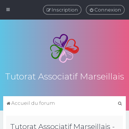
Inscription
Connexion
Tutorat Associatif Marseillais
R
Accueil du forum
e
c
Tutorat Associatif Marseillais -
h