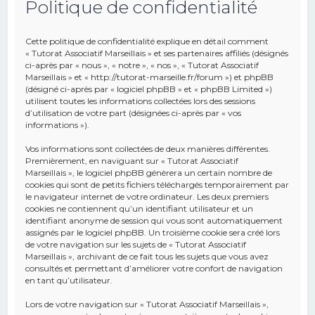
Politique de confidentialité
e
r
Cette politique de confidentialité explique en détail comment
c
« Tutorat Associatif Marseillais » et ses partenaires affiliés (désignés
ci-après par « nous », « notre », « nos », « Tutorat Associatif
h
Marseillais » et « http://tutorat-marseille.fr/forum ») et phpBB
(désigné ci-après par « logiciel phpBB » et « phpBB Limited »)
e
utilisent toutes les informations collectées lors des sessions
r
d’utilisation de votre part (désignées ci-après par « vos
informations »).
Vos informations sont collectées de deux manières différentes.
Premièrement, en naviguant sur « Tutorat Associatif
Marseillais », le logiciel phpBB génèrera un certain nombre de
cookies qui sont de petits fichiers téléchargés temporairement par
le navigateur internet de votre ordinateur. Les deux premiers
cookies ne contiennent qu’un identifiant utilisateur et un
identifiant anonyme de session qui vous sont automatiquement
assignés par le logiciel phpBB. Un troisième cookie sera créé lors
de votre navigation sur les sujets de « Tutorat Associatif
Marseillais », archivant de ce fait tous les sujets que vous avez
consultés et permettant d’améliorer votre confort de navigation
en tant qu’utilisateur.
Lors de votre navigation sur « Tutorat Associatif Marseillais »,