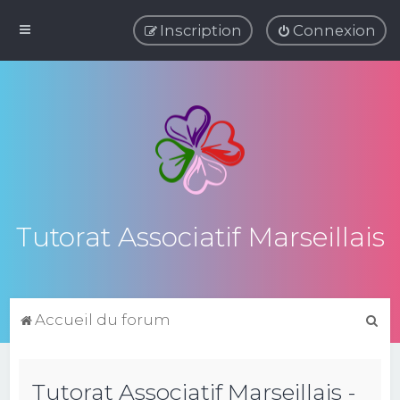
Inscription
Connexion
Tutorat Associatif Marseillais
R
Accueil du forum
e
c
Tutorat Associatif Marseillais -
h