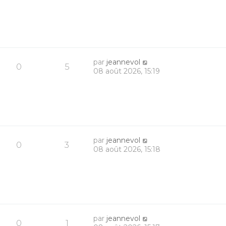
par
jeannevol
0
5
08 août 2026, 15:19
par
jeannevol
0
3
08 août 2026, 15:18
par
jeannevol
0
1