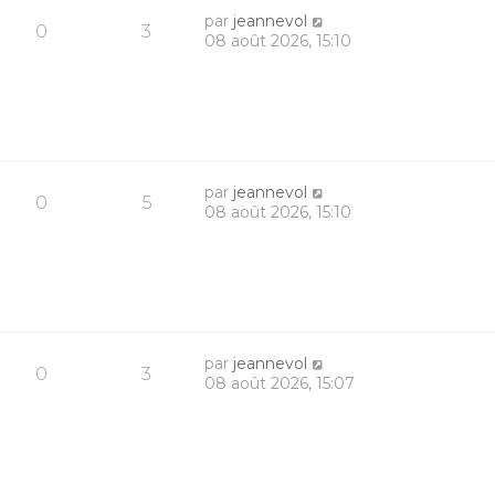
par
jeannevol
0
3
08 août 2026, 15:10
par
jeannevol
0
5
08 août 2026, 15:10
par
jeannevol
0
3
08 août 2026, 15:07