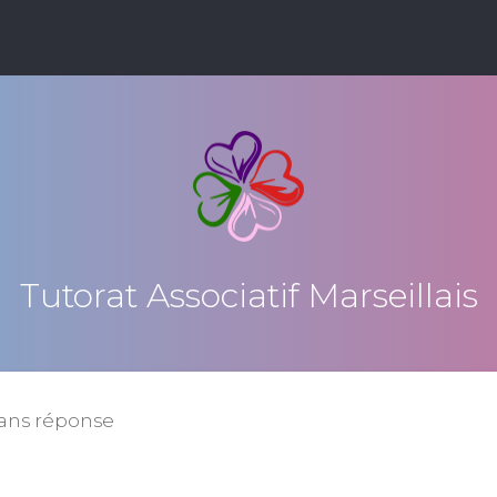
Tutorat Associatif Marseillais
sans réponse