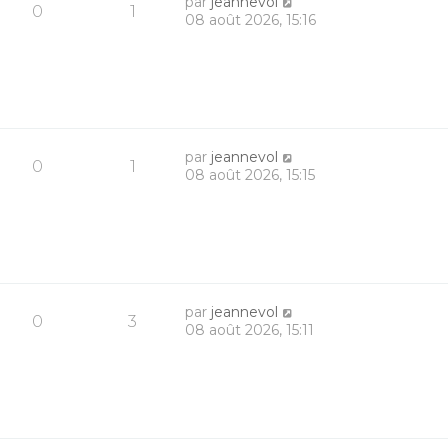
par
jeannevol
0
1
08 août 2026, 15:16
par
jeannevol
0
1
08 août 2026, 15:15
par
jeannevol
0
3
08 août 2026, 15:11