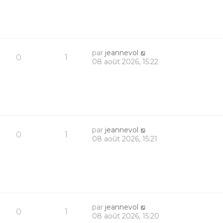
par
jeannevol
0
1
08 août 2026, 15:22
par
jeannevol
0
1
08 août 2026, 15:21
par
jeannevol
0
1
08 août 2026, 15:20