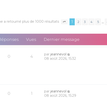
e a retourné plus de 1000 résultats
1
…
2
3
4
5
Page
1
sur
40
Réponses
Vues
Dernier message
par
jeannevol
0
4
08 août 2026, 15:32
par
jeannevol
0
1
08 août 2026, 15:29