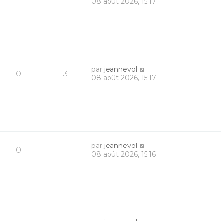
08 août 2026, 15:17
par
jeannevol
0
3
08 août 2026, 15:17
par
jeannevol
0
1
08 août 2026, 15:16