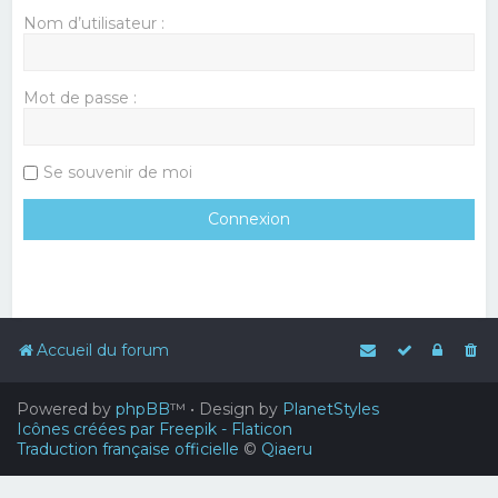
Nom d’utilisateur :
Mot de passe :
Se souvenir de moi
Accueil du forum
Powered by
phpBB
™
• Design by
PlanetStyles
Icônes créées par Freepik - Flaticon
Traduction française officielle
©
Qiaeru