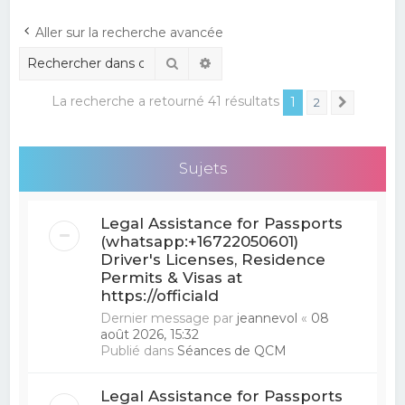
e
Aller sur la recherche avancée
r
Rechercher
Recherche avancée
c
h
La recherche a retourné 41 résultats
1
2
Suivant
e
r
Sujets
Legal Assistance for Passports
(whatsapp:+16722050601)
Driver's Licenses, Residence
Permits & Visas at
https://officiald
Dernier message par
jeannevol
«
08
août 2026, 15:32
Publié dans
Séances de QCM
Legal Assistance for Passports