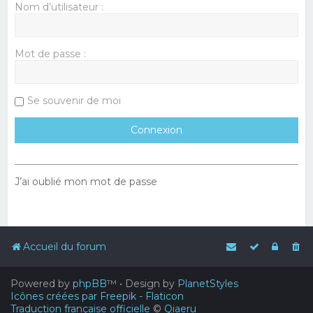
Nom d’utilisateur :
Mot de passe :
Se souvenir de moi
J’ai oublié mon mot de passe
Accueil du forum
Powered by
phpBB
™
• Design by
PlanetStyles
Icônes créées par Freepik - Flaticon
Traduction française officielle
©
Qiaeru