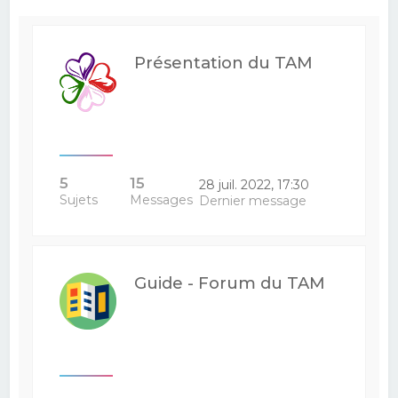
e
r
Présentation du TAM
c
h
e
r
5
15
28 juil. 2022, 17:30
Sujets
Messages
Dernier message
Guide - Forum du TAM