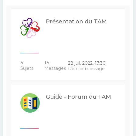
e
r
Présentation du TAM
c
h
e
r
5
15
28 juil. 2022, 17:30
Sujets
Messages
Dernier message
Guide - Forum du TAM