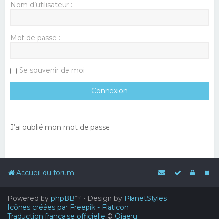
Nom d’utilisateur :
Mot de passe :
Se souvenir de moi
J’ai oublié mon mot de passe
Accueil du forum
Powered by
phpBB
™
• Design by
PlanetStyles
Icônes créées par Freepik - Flaticon
Traduction française officielle
©
Qiaeru