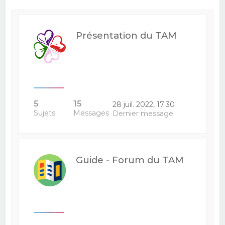
e
r
Présentation du TAM
c
h
e
r
5
15
28 juil. 2022, 17:30
Sujets
Messages
Dernier message
Guide - Forum du TAM