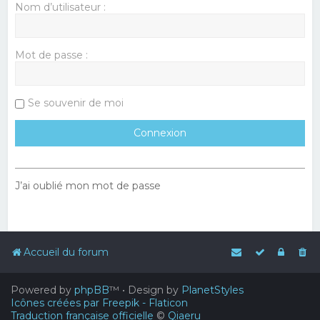
Nom d’utilisateur :
Mot de passe :
Se souvenir de moi
J’ai oublié mon mot de passe
Accueil du forum
Powered by
phpBB
™
• Design by
PlanetStyles
Icônes créées par Freepik - Flaticon
Traduction française officielle
©
Qiaeru