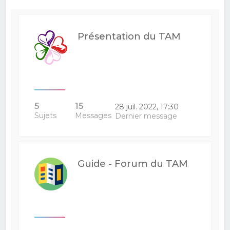
e
r
Présentation du TAM
c
h
e
r
5
15
28 juil. 2022, 17:30
Sujets
Messages
Dernier message
Guide - Forum du TAM