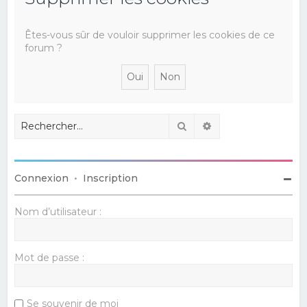
e
r
Êtes-vous sûr de vouloir supprimer les cookies de ce
forum ?
c
h
e
r
Rechercher
Recherche avancé
Connexion
•
Inscription
Nom d’utilisateur :
Mot de passe :
Se souvenir de moi