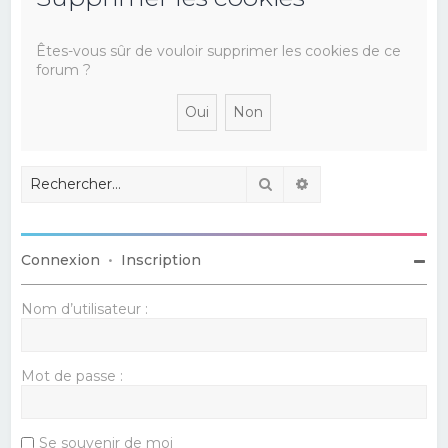
e
r
Êtes-vous sûr de vouloir supprimer les cookies de ce
forum ?
c
h
e
r
Rechercher
Recherche avancé
Connexion
•
Inscription
Nom d’utilisateur :
Mot de passe :
Se souvenir de moi